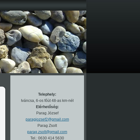
Telephely:
Iváncsa, 6-os főút 48-as km-nél
Elérhetőség:
Parag József
paragjozsef2@gmail.com
Parag Zsolt
parag.zsolt@gmail.com
Tel.: 0630 414 5630