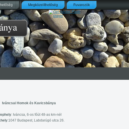
rhetőség
Megközelíthetőség
Fuvarozók
Iváncsai Homok és Kavicsbánya
lephely
: Iváncsa, 6-os főút 48-as km-nél
hely
:1047 Budapest, Labdarúgó utca 26.