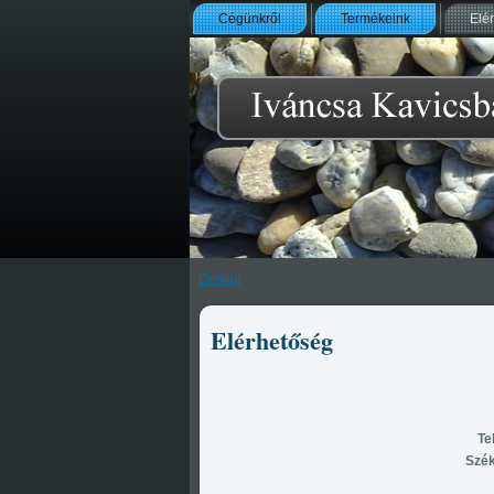
Cégünkről
Termékeink
Elé
Címlap
Elérhetőség
Te
Szék